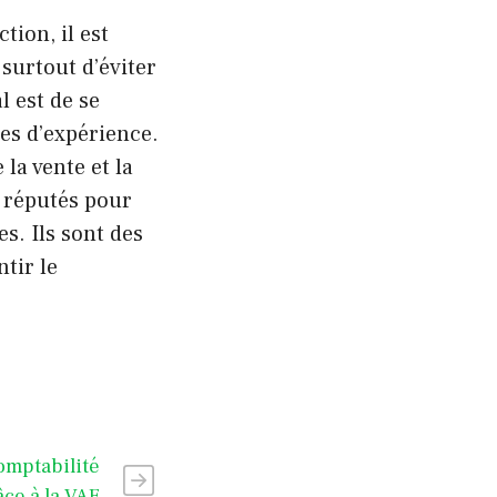
tion, il est
surtout d’éviter
al est de se
es d’expérience.
 la vente et la
s réputés pour
. Ils sont des
tir le
omptabilité
âce à la VAE