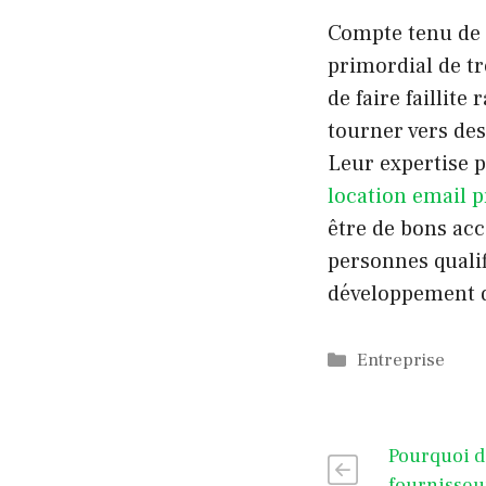
Compte tenu de t
primordial de t
de faire faillit
tourner vers de
Leur expertise pe
location email 
être de bons ac
personnes qualif
développement 
Catégories
Entreprise
Pourquoi d
fournisseu