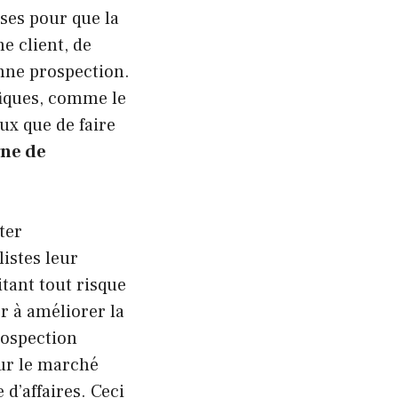
ises pour que la
e client, de
onne prospection.
ifiques, comme le
eux que de faire
ne de
ter
istes leur
tant tout risque
er à améliorer la
prospection
sur le marché
 d’affaires. Ceci