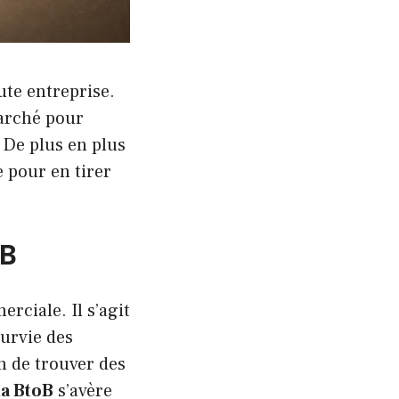
ute entreprise.
marché pour
 De plus en plus
e pour en tirer
oB
rciale. Il s’agit
survie des
in de trouver des
ta BtoB
s’avère