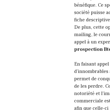
bénéfique. Ce sp
société puisse a
fiche descriptiv
De plus, cette o
mailing, le cour
appel à un exper
prospection Bt
En faisant appel
d’innombrables a
permet de conqué
de les perdre. C
notoriété et l’i
commerciale est 
afin que celle-c