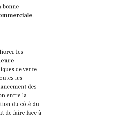
la bonne
 commerciale
.
liorer les
leure
iques de vente
toutes les
 lancement des
n entre la
ation du côté du
t de faire face à