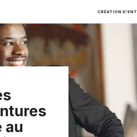
CRÉATION D’ENT
es
intures
 au