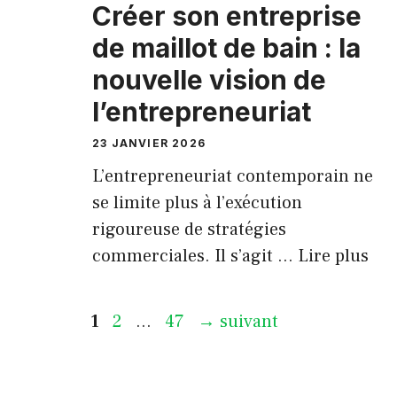
Créer son entreprise
de maillot de bain : la
nouvelle vision de
l’entrepreneuriat
23 JANVIER 2026
L’entrepreneuriat contemporain ne
se limite plus à l’exécution
rigoureuse de stratégies
commerciales. Il s’agit …
Lire plus
Page
Page
Page
1
2
…
47
→
suivant