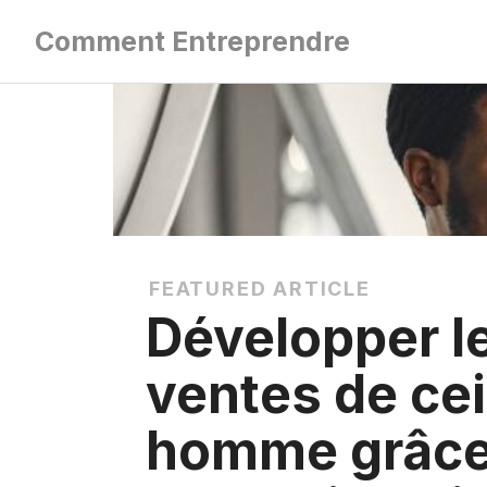
Aller
Comment Entreprendre
au
contenu
FEATURED ARTICLE
Développer l
ventes de ce
homme grâce