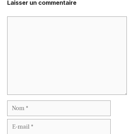
Laisser un commentaire
Commentaire
Nom
E-
mail