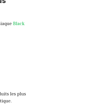
us
isiaque
Black
uits les plus
tique.