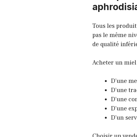
aphrodisi
Tous les produit
pas le même nive
de qualité infér
Acheter un miel
D’une mei
D’une tra
D’une com
D’une exp
D’un servi
Choisir un vende