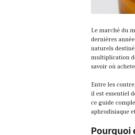
Le marché du mi
dernières année
naturels destinés
multiplication de
savoir où achet
Entre les contref
il est essentie
ce guide comple
aphrodisiaque et
Pourquoi e