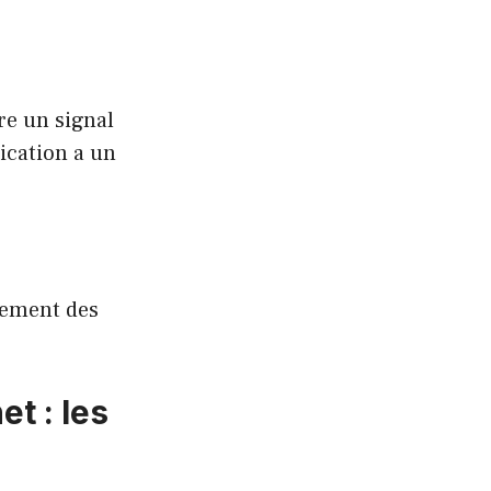
re un signal
ication a un
lement des
t : les