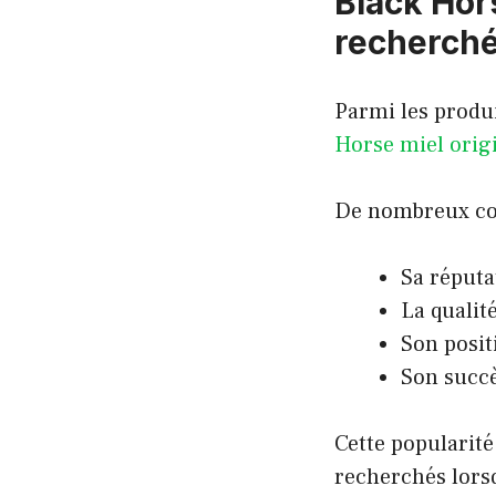
Black Hors
recherch
Parmi les produ
Horse miel orig
De nombreux co
Sa réputa
La qualit
Son posi
Son succè
Cette popularité
recherchés lorsq