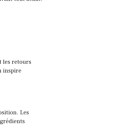
t les retours
 inspire
sition. Les
ngrédients