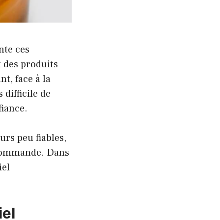
nte ces
 des produits
nt, face à la
 difficile de
fiance.
urs peu fiables,
r commande. Dans
iel
iel