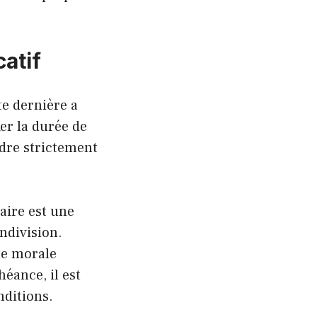
catif
te dernière a
xer la durée de
adre strictement
aire est une
indivision.
nne morale
héance, il est
nditions.