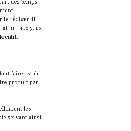
upart des temps,
ement.
le rédiger, il
trat nul aux yeux
locatif
.
aut faire est de
tre produit par
ellement les
pie servant ainsi