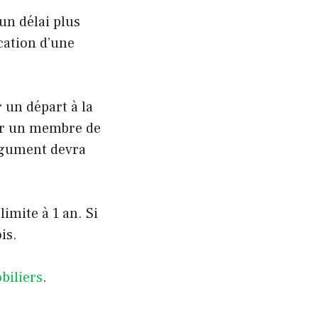
’un délai plus
cation d’une
 un départ à la
oger un membre de
argument devra
limite à 1 an. Si
is.
biliers
.