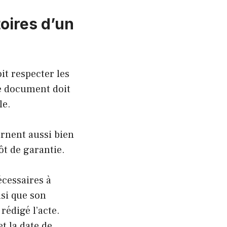
toires d’un
oit respecter les
ce document doit
le.
cernent aussi bien
pôt de garantie.
écessaires à
nsi que son
 rédigé l’acte.
t la date de