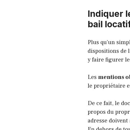
Indiquer l
bail locati
Plus qu’un simple
dispositions de 
y faire figurer l
Les
mentions ob
le propriétaire e
De ce fait, le 
propos du propri
adresse doivent a
En dehors de tou