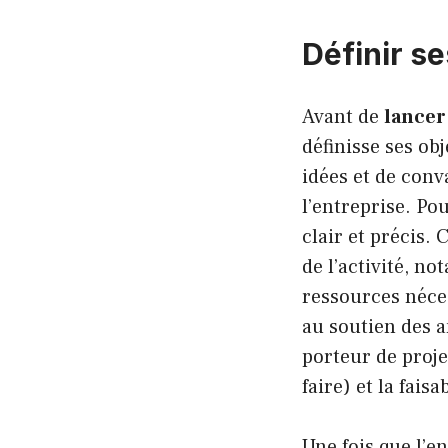
Définir s
Avant de
lancer 
définisse ses ob
idées et de conva
l’entreprise. Po
clair et précis. 
de l’activité, no
ressources néces
au soutien des am
porteur de proje
faire) et la fais
Une fois que l’en