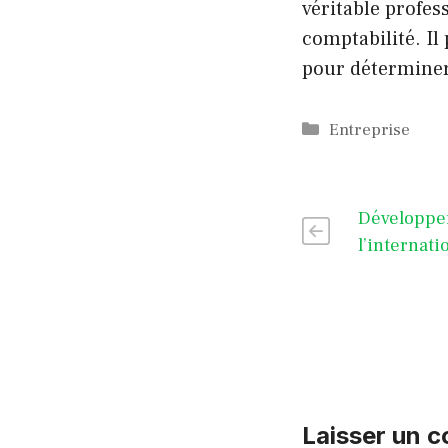
véritable profes
comptabilité. Il
pour déterminer
Catégories
Entreprise
Développer
l’internati
Laisser un 