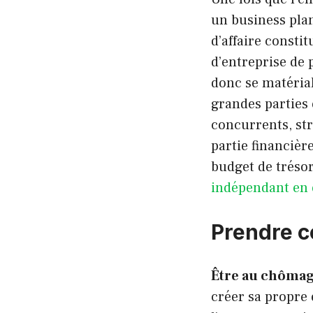
un business plan
d’affaire consti
d’entreprise de 
donc se matérial
grandes parties 
concurrents, str
partie financièr
budget de trésor
indépendant en
Prendre c
Être au chôma
créer sa propre e