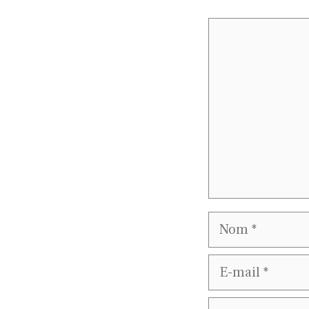
Commentaire
Nom
E-
mail
Site