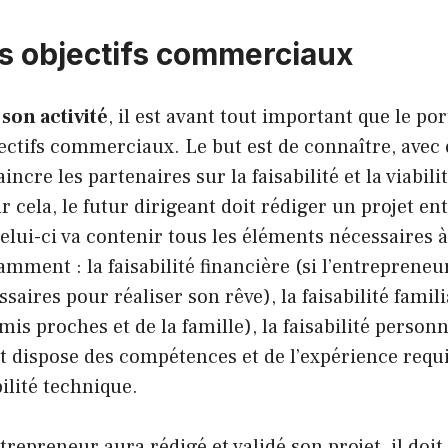
es objectifs commerciaux
son activité
, il est avant tout important que le po
jectifs commerciaux. Le but est de connaître, avec 
incre les partenaires sur la faisabilité et la viabili
ur cela, le futur dirigeant doit rédiger un projet e
Celui-ci va contenir tous les éléments nécessaires à
tamment : la faisabilité financière (si l’entrepreneur
saires pour réaliser son rêve), la faisabilité famil
is proches et de la famille), la faisabilité personne
t dispose des compétences et de l’expérience requi
abilité technique.
trepreneur aura rédigé et validé son projet, il doit