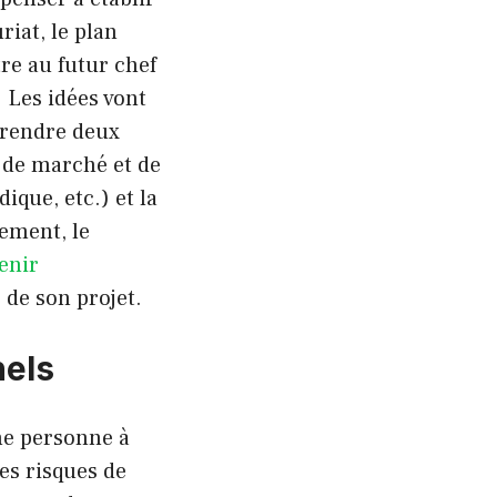
iat, le plan
re au futur chef
. Les idées vont
prendre deux
e de marché et de
que, etc.) et la
cement, le
enir
 de son projet.
nels
ne personne à
les risques de