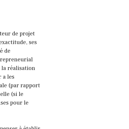
rteur de projet
exactitude, ses
té de
ntrepreneurial
 la réalisation
 a les
iale (par rapport
lle (si le
ses pour le
 penser à établir