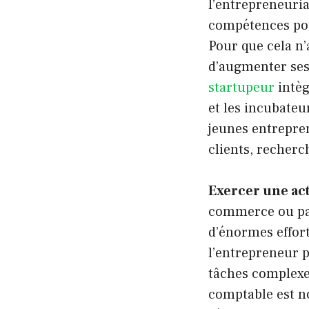
l’entrepreneuria
compétences pour
Pour que cela n’
d’augmenter ses 
startupeur
intèg
et les incubateu
jeunes entrepre
clients, recher
Exercer une ac
commerce ou pat
d’énormes effort
l’entrepreneur pu
tâches complexes
comptable est n