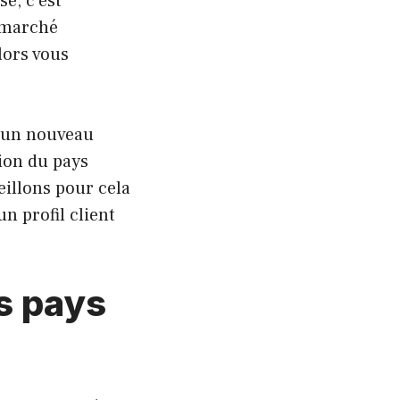
se, c’est
n marché
lors vous
s un nouveau
ion du pays
eillons pour cela
n profil client
es pays