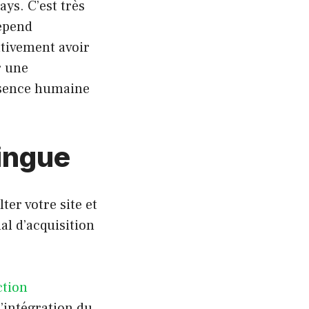
ays. C’est très
dépend
ativement avoir
r une
résence humaine
lingue
er votre site et
al d’acquisition
ction
l’intégration du