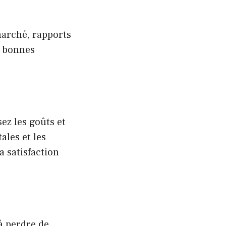
arché, rapports
e bonnes
ez les goûts et
les et les
a satisfaction
à perdre de