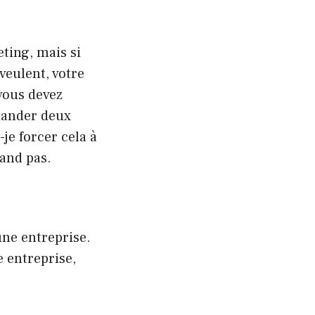
ting, mais si
veulent, votre
vous devez
emander deux
je forcer cela à
rand pas.
une entreprise.
e entreprise,