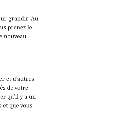
our grandir. Au
us prenez le
ue nouveau
r et d’autres
ès de votre
er qu’il y a un
 et que vous