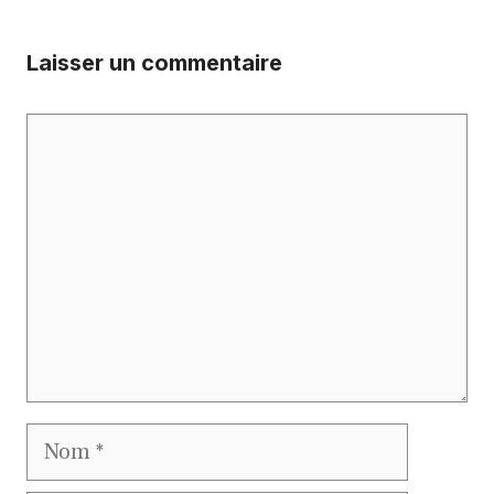
Laisser un commentaire
Commentaire
Nom