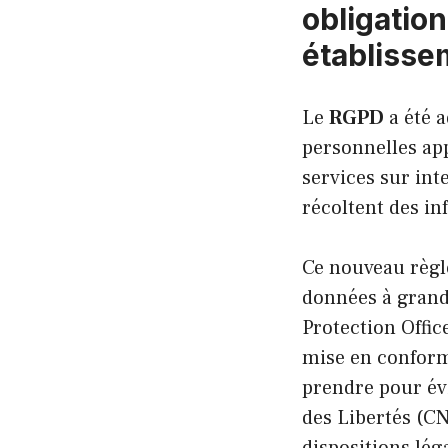
obligation
établisse
Le
RGPD
a été a
personnelles app
services sur int
récoltent des in
Ce nouveau règle
données à grande
Protection Offic
mise en conformi
prendre pour évi
des Libertés (CN
dispositions lég