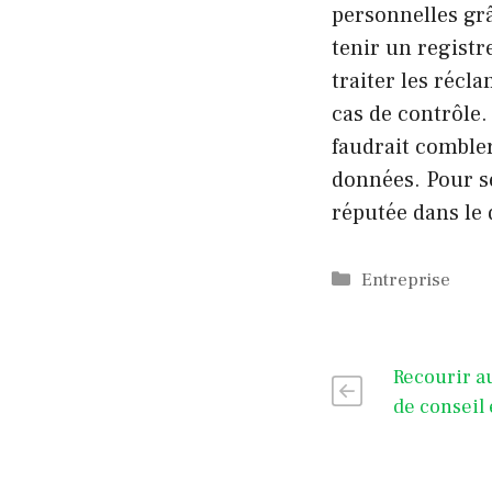
personnelles gr
tenir un registr
traiter les récla
cas de contrôle. 
faudrait combler
données. Pour se
réputée dans le 
Catégories
Entreprise
Recourir a
de conseil