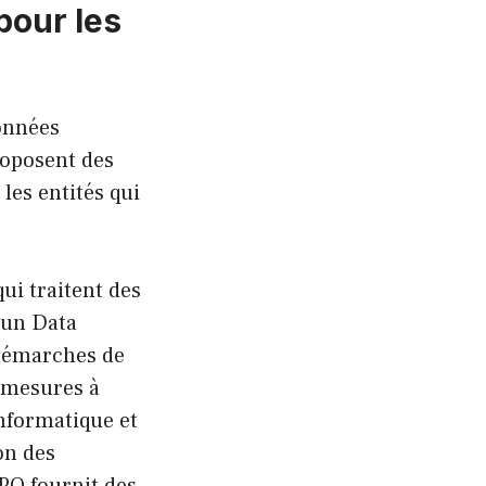
pour les
données
roposent des
les entités qui
ui traitent des
 un Data
 démarches de
s mesures à
Informatique et
on des
DPO fournit des