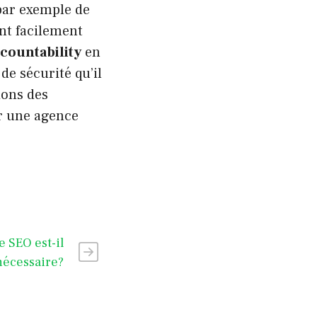
par exemple de
ent facilement
countability
en
de sécurité qu’il
ions des
er une agence
e SEO est-il
nécessaire?