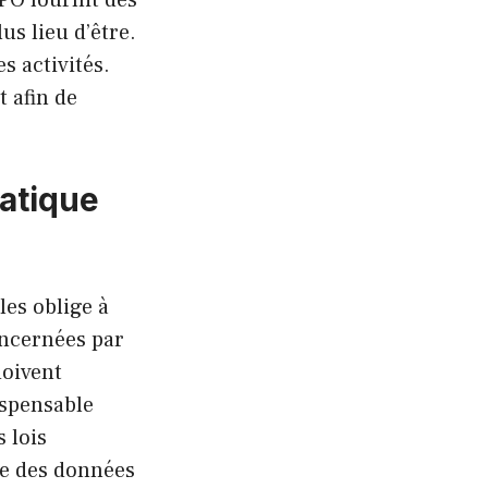
us lieu d’être.
s activités.
 afin de
ratique
es oblige à
oncernées par
doivent
ispensable
 lois
ce des données