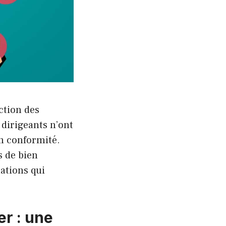
ction des
 dirigeants n’ont
en conformité.
s de bien
ations qui
er : une