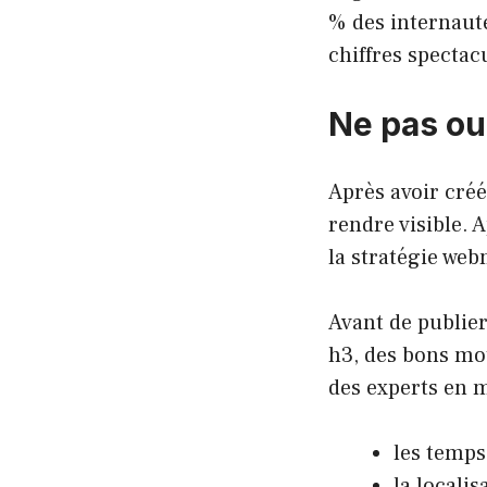
% des internaute
chiffres spectac
Ne pas ou
Après avoir créé
rendre visible. 
la stratégie web
Avant de publier
h3, des bons mo
des experts en m
les temp
la locali