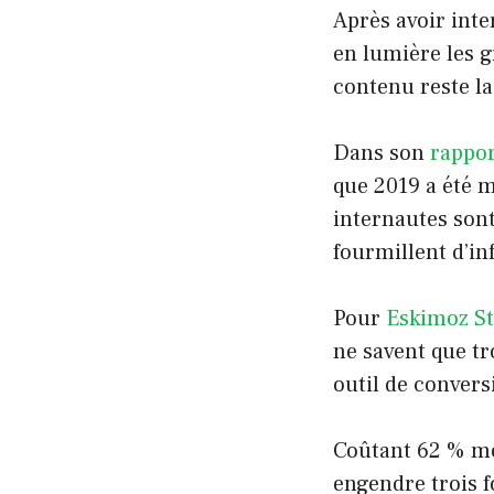
Après avoir int
en lumière les 
contenu reste la 
Dans son
rappor
que 2019 a été m
internautes sont
fourmillent d’in
Pour
Eskimoz S
ne savent que tr
outil de convers
Coûtant 62 % moi
engendre trois f