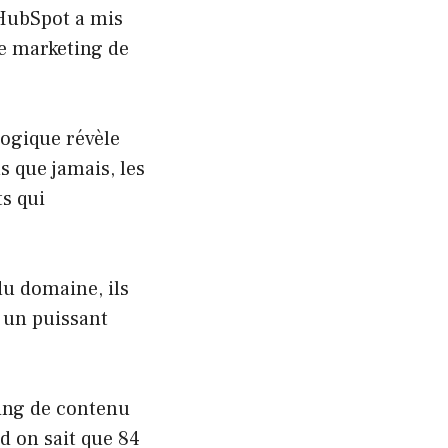
 HubSpot a mis
le marketing de
logique révèle
 que jamais, les
ts qui
du domaine, ils
t un puissant
ting de contenu
nd on sait que 84