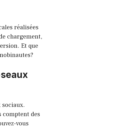
ales réalisées
s de chargement,
ersion. Et que
 mobinautes?
éseaux
x sociaux.
s comptent des
pouvez-vous