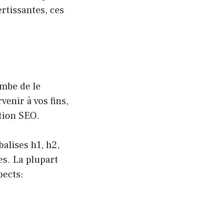
rtissantes, ces
ombe de le
venir à vos fins,
ation SEO.
alises h1, h2,
es. La plupart
pects: