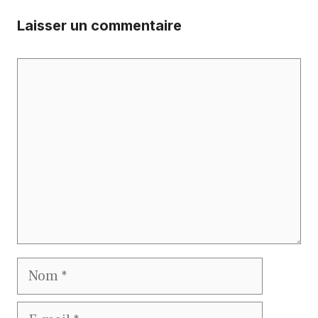
Laisser un commentaire
Commentaire
Nom
E-