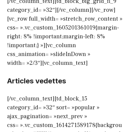
[/vc_column_text][td_block_big_grid_fl_9
category_id= »32″][/vc_column][/vc_row]
[vc_row full_width= »stretch_row_content »
css= ».vc_custom_1605201361019{margin-
right: 8% !important;margin-left: 8%
!important;} »][vc_column
css_animation= »slideInDown »
width= »2/3″][vc_column_text]
Articles vedettes
[/vc_column_text][td_block_15
category_id= »32″ sort= »popular »
ajax_pagination= »next_prev »
css= ».vc_custom_1614271589178{backgrou