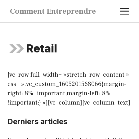
Aller
M
Comment Entreprendre
au
contenu
Retail
[vc_row full_width= »stretch_row_content »
css= ».vc_custom_1605201568066{margin-
right: 8% !important;margin-left: 8%
!important;} »][vc_column][vc_column_text]
Derniers articles