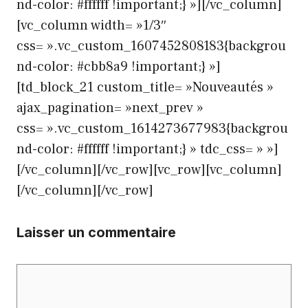
nd-color: #ffffff !important;} »][/vc_column]
[vc_column width= »1/3″
css= ».vc_custom_1607452808183{backgrou
nd-color: #cbb8a9 !important;} »]
[td_block_21 custom_title= »Nouveautés »
ajax_pagination= »next_prev »
css= ».vc_custom_1614273677983{backgrou
nd-color: #ffffff !important;} » tdc_css= » »]
[/vc_column][/vc_row][vc_row][vc_column]
[/vc_column][/vc_row]
Laisser un commentaire
Commentaire