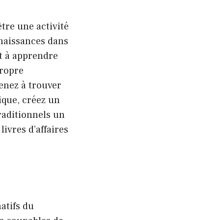
être une activité
nnaissances dans
nt à apprendre
propre
renez à trouver
ique, créez un
raditionnels un
livres d’affaires
atifs du