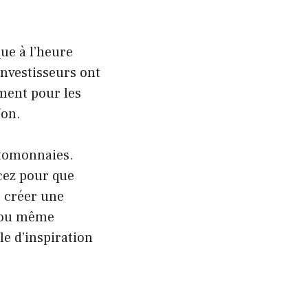
ue à l’heure
investisseurs ont
ement pour les
Non.
ptomonnaies.
cez pour que
e créer une
n ou même
e d’inspiration