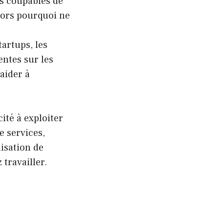
s coupables de
lors pourquoi ne
artups, les
entes sur les
aider à
ité à exploiter
e services,
isation de
travailler.