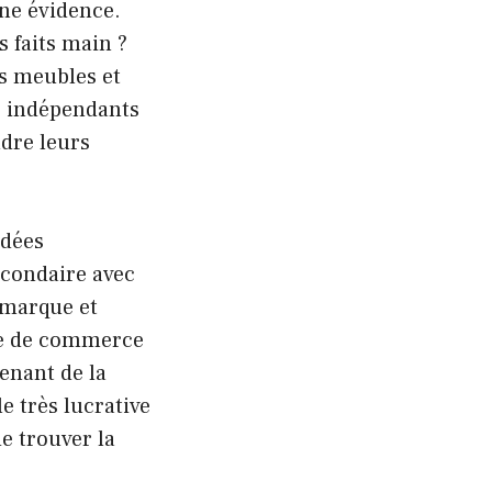
une évidence.
s faits main ?
es meubles et
s indépendants
ndre leurs
idées
econdaire avec
e marque et
ite de commerce
enant de la
le très lucrative
de trouver la