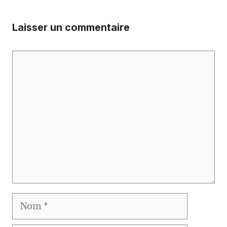
Laisser un commentaire
Commentaire
Nom